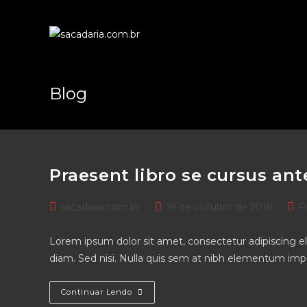
Skip
to
content
Blog
Praesent libro se cursus ant
Post
Post
Pos
sacadaria.com.br
19 de outubro de 2016
F
author:
published:
cate
Lorem ipsum dolor sit amet, consectetur adipiscing eli
diam. Sed nisi. Nulla quis sem at nibh elementum impe
Praesent
Continuar Lendo
Libro