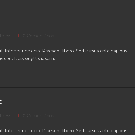
t
Post
itness
0 Comentários
gory:
comments:
t. Integer nec odio. Praesent libero. Sed cursus ante dapibus
rdiet. Duis sagittis ipsum.…
t
t
Post
itness
0 Comentários
gory:
comments:
t. Integer nec odio. Praesent libero. Sed cursus ante dapibus