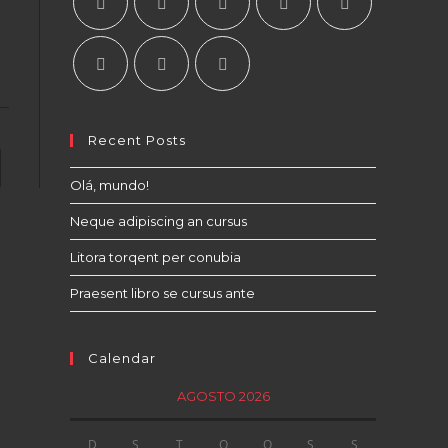
Recent Posts
to the next page
Olá, mundo!
Neque adipiscing an cursus
Litora torqent per conubia
Praesent libro se cursus ante
Calendar
AGOSTO 2026
D
S
T
Q
Q
S
S