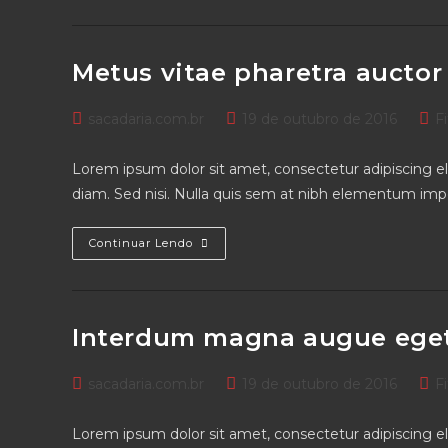
Se
Cursus
Ante
Metus vitae pharetra auctor
Post
Post
Pos
sacadaria.com.br
19 de outubro de 2016
F
author:
published:
cate
Lorem ipsum dolor sit amet, consectetur adipiscing eli
diam. Sed nisi. Nulla quis sem at nibh elementum impe
Metus
Continuar Lendo
Vitae
Pharetra
Auctor
Interdum magna augue ege
Post
Post
Pos
sacadaria.com.br
19 de outubro de 2016
F
author:
published:
cate
Lorem ipsum dolor sit amet, consectetur adipiscing eli