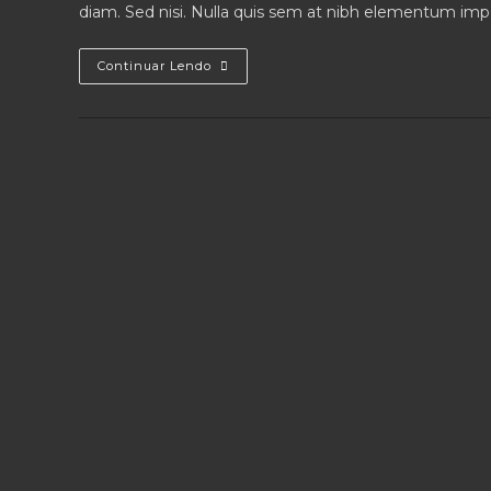
diam. Sed nisi. Nulla quis sem at nibh elementum impe
Interdum
Continuar Lendo
Magna
Augue
Eget