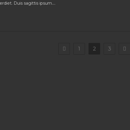
rdiet. Duis sagittis ipsum.…
1
2
3
Go to the previous page
Go 