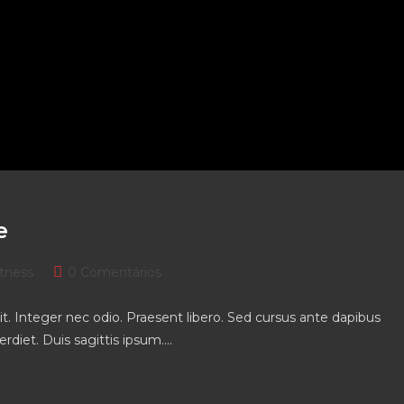
e
t
Post
itness
0 Comentários
gory:
comments:
t. Integer nec odio. Praesent libero. Sed cursus ante dapibus
rdiet. Duis sagittis ipsum.…