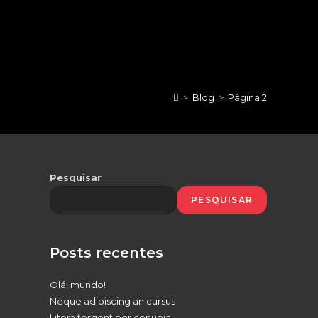
>
Blog
>
Página 2
Pesquisar
PESQUISAR
Posts recentes
Olá, mundo!
Neque adipiscing an cursus
Litora torqent per conubia