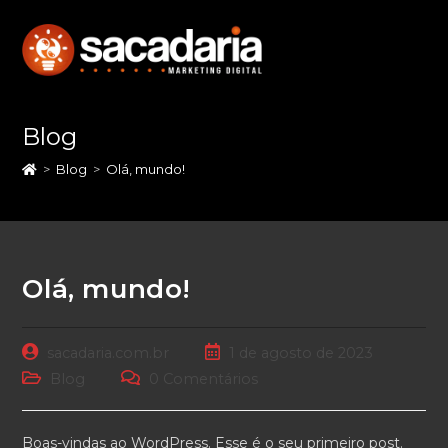
Skip
to
content
Blog
>
Blog
>
Olá, mundo!
Olá, mundo!
Post
Post
sacadaria.com.br
1 de agosto de 2023
author:
published:
Post
Post
Blog
0 Comentários
category:
comments:
Boas-vindas ao WordPress. Esse é o seu primeiro post.