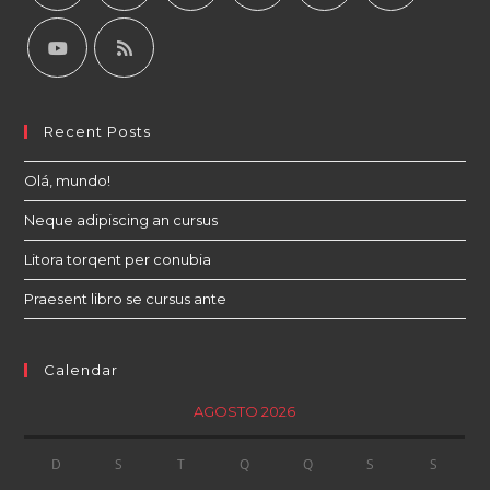
Recent Posts
Olá, mundo!
Neque adipiscing an cursus
Litora torqent per conubia
Praesent libro se cursus ante
Calendar
AGOSTO 2026
D
S
T
Q
Q
S
S