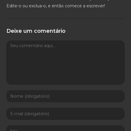
Edite-o ou exclua-o, e então comece a escrever!
Deixe um comentário
Comment
Digite
seu
nome
Enter
ou
your
nome
email
Digite
de