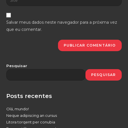
address
o
usuário
to
URL
para
comment
do
comentar
Salvar meus dados neste navegador para a próxima vez
seu
que eu comentar.
site
(opcional)
Pesquisar
PESQUISAR
Posts recentes
Olá, mundo!
Neque adipiscing an cursus
Litora torqent per conubia